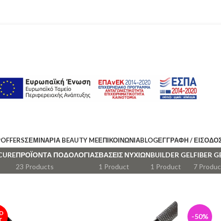
P
OFFERS
ΣΕΜΙΝΑΡΙΑ BEAUTY ME
ΕΠΙΚΟΙΝΩΝΊΑ
BLOG
ΕΓΓΡΑΦΉ / ΕΊΣΟΔΟ
CURE
ΠΡΟΪΌΝΤΑ ΠΟΔΟΛΟΓΊΑΣ
ΒΆΣΕΙΣ ΝΥΧΙΏΝ
BUILDER GEL
FIBER G
23 Products
1 Product
1 Product
7 Produc
D
-50%
T