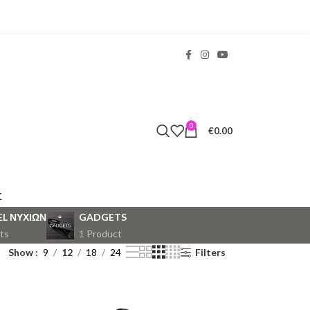
0
€
0.00
Σ
EL ΝΥΧΙΩΝ
GADGETS
ts
1 Product
Show
9
12
18
24
Filters