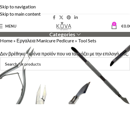
Skip to navigation
Δωρεάν Μεταφορικά άνω των 50€ | 5% cashback!
Skip to main content
0
MENU
€
0.0
Categories
Home
»
Εργαλεια Manicure Pedicure
»
Tool Sets
Δεν βρέθηκε κανένα προϊόν που να ταιριάζει με την επιλογή σας.