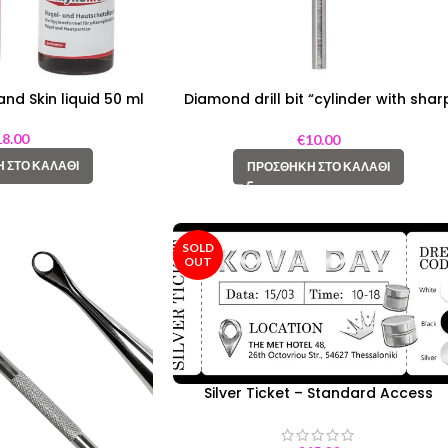
nd Skin liquid 50 ml
Diamond drill bit “cylinder with shar
end” 050 green
18.00
€
10.00
 ΣΤΟ ΚΑΛΆΘΙ
ΠΡΟΣΘΉΚΗ ΣΤΟ ΚΑΛΆΘΙ
SOLD
OUT
Silver Ticket – Standard Access