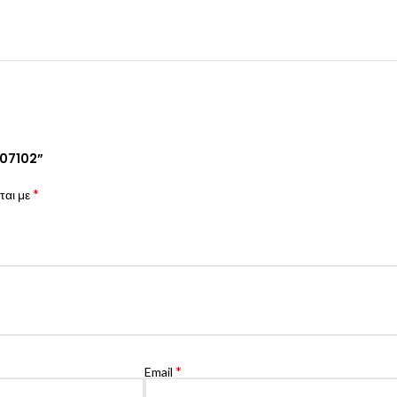
907102”
*
ται με
*
Email