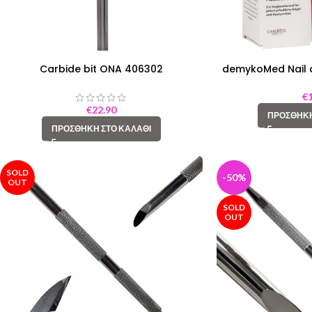
Carbide bit ONA 406302
demykoMed Nail a
€
€
22.90
ΠΡΟΣΘΉΚΗ
ΠΡΟΣΘΉΚΗ ΣΤΟ ΚΑΛΆΘΙ
SOLD
-50%
OUT
SOLD
OUT