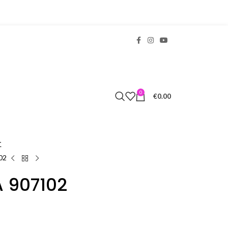
0
€
0.00
Σ
02
A 907102