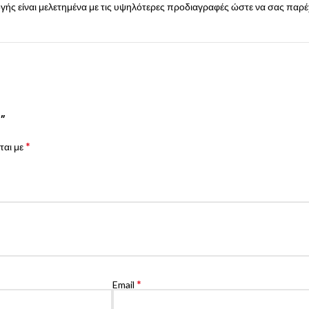
γής είναι μελετημένα με τις υψηλότερες προδιαγραφές ώστε να σας παρέχ
e”
*
ται με
*
Email