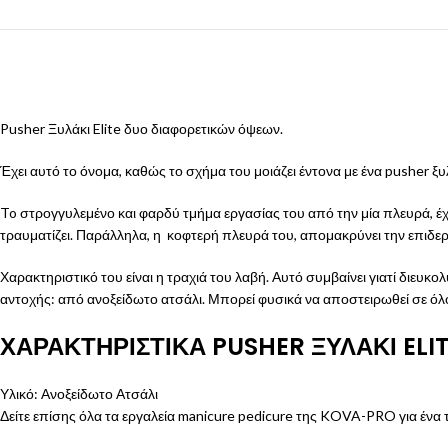
Pusher Ξυλάκι Elite δυο διαφορετικών όψεων.
Έχει αυτό το όνομα, καθώς το σχήμα του μοιάζει έντονα με ένα pusher ξυλά
To στρογγυλεμένο και φαρδύ τμήμα εργασίας του από την μία πλευρά, έχ
τραυματίζει. Παράλληλα, η κοφτερή πλευρά του, απομακρύνει την επιδερμ
Χαρακτηριστικό του είναι η τραχιά του λαβή. Αυτό συμβαίνει γιατί διευκ
αντοχής: από ανοξείδωτο ατσάλι. Μπορεί φυσικά να αποστειρωθεί σε όλ
ΧΑΡΑΚΤΗΡΙΣΤΙΚΑ PUSHER ΞΥΛΑΚΙ ELI
Υλικό: Ανοξείδωτο Ατσάλι
Δείτε επίσης όλα τα
εργαλεία manicure pedicure
της KOVA-PRO για ένα τ