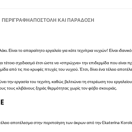
ΠΕΡΙΓΡΑΦΉ
ΑΠΟΣΤΟΛΉ ΚΑΙ ΠΑΡΆΔΟΣΗ
κι. Είναι το απαραίτητο εργαλείο για κάτε τεχνίτρια νυχιών! Είναι ιδανικό
ει τέτοιο σχεδιασμό έτσι ώστε να «σπρώχνει» την επιδερμίδα που είναι 
ίδα από τις πιο κρυφές πτυχές του νυχιού. Έτσι, δίνει ένα τέλειο αποτέ
ολύνει την εργασία του τεχνίτη, καθώς βελτιώνει τη στερέωση του εργαλεί
ους τους κλιβάνους ξηράς θερμότητας χωρίς τον φόβο σκουριάς.
TE
έλειο αποτέλεσμα στην περιποίηση των άκρων από την Ekaterina Korole