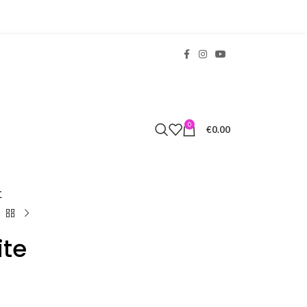
0
€
0.00
Σ
ite