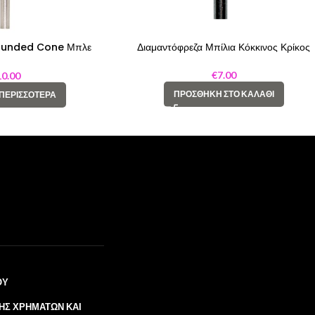
Rounded Cone Μπλε
Διαμαντόφρεζα Μπίλια Κόκκινος Κρίκος
κος 040
€
7.00
10.00
ΠΡΟΣΘΉΚΗ ΣΤΟ ΚΑΛΆΘΙ
 ΠΕΡΙΣΣΌΤΕΡΑ
ΟΥ
ΉΣ ΧΡΗΜΆΤΩΝ ΚΑΙ