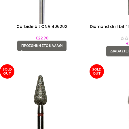
Carbide bit ONA 406202
Diamond drill bit 
€
22.90
€
ΠΡΟΣΘΉΚΗ ΣΤΟ ΚΑΛΆΘΙ
ΔΙΑΒΆΣΤΕ
SOLD
SOLD
OUT
OUT