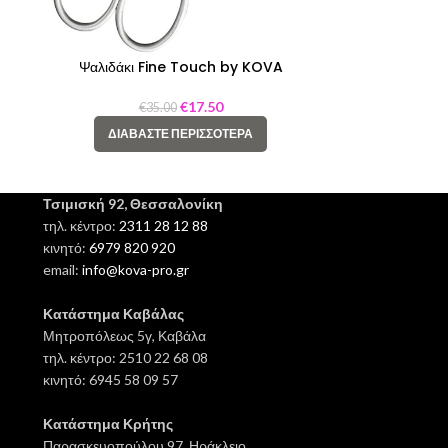
Ψαλιδάκι Fine Touch by KOVA
€
17.50
€
35.00
ΔΙΑΒΆΣΤΕ ΠΕΡΙΣΣΌΤΕΡΑ
Τσιμισκή 92, Θεσσαλονίκη
τηλ. κέντρο:
2311 28 12 88
κινητό:
6979 820 920
email:
info@kova-pro.gr
Κατάστημα Καβάλας
Μητροπόλεως 5γ, Καβάλα
τηλ. κέντρο: 2510 22 68 08
κινητό: 6945 58 09 57
Κατάστημα Κρήτης
Παρασκευοπούλου 97, Ηράκλειο