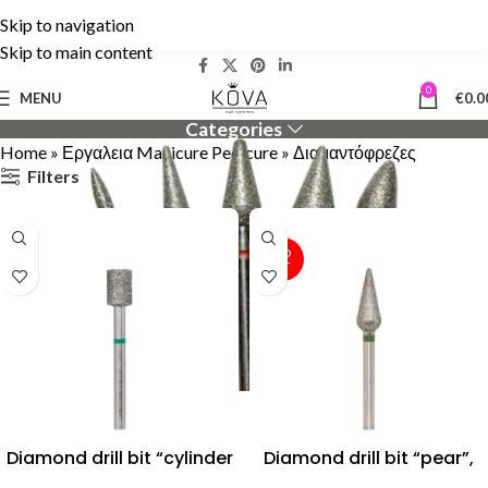
Skip to navigation
Δωρεάν Μεταφορικά άνω των 50€ | 5% cashback!
Skip to main content
0
MENU
€
0.0
Categories
Home
»
Εργαλεια Manicure Pedicure
»
Διαμαντόφρεζες
Filters
SOLD
OUT
Diamond drill bit “cylinder
Diamond drill bit “pear”,
with sharp end” 050 green
050 green