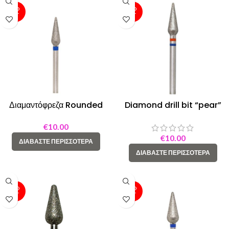
SOLD
SOLD
OUT
OUT
Διαμαντόφρεζα Rounded
Diamond drill bit “pear”
Cone Μπλε Κρίκος 040
040 red/blue twin [118523]
€
10.00
€
10.00
ΔΙΑΒΆΣΤΕ ΠΕΡΙΣΣΌΤΕΡΑ
ΔΙΑΒΆΣΤΕ ΠΕΡΙΣΣΌΤΕΡΑ
SOLD
SOLD
OUT
OUT