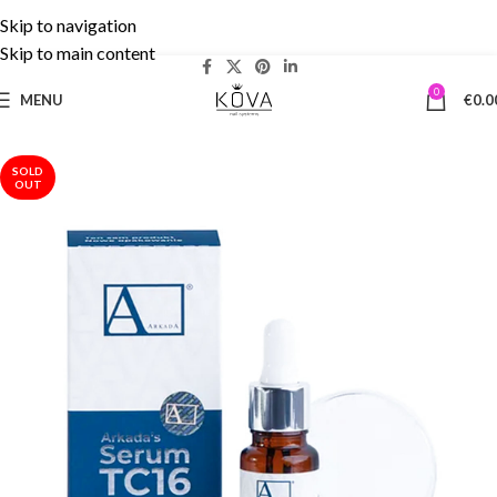
Skip to navigation
Δωρεάν Μεταφορικά άνω των 50€ | 5% cashback!
Skip to main content
0
MENU
€
0.0
SOLD
OUT