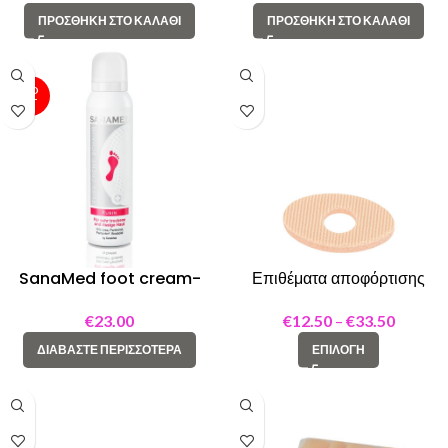
ΠΡΟΣΘΉΚΗ ΣΤΟ ΚΑΛΆΘΙ
ΠΡΟΣΘΉΚΗ ΣΤΟ ΚΑΛΆΘΙ
SOLD
OUT
SanaMed foot cream-
Επιθέματα αποφόρτισης
foam “Rubin” 150ML
Adhesive felt pad oval
€
23.00
€
12.50
–
€
33.50
ΔΙΑΒΆΣΤΕ ΠΕΡΙΣΣΌΤΕΡΑ
ΕΠΙΛΟΓΉ