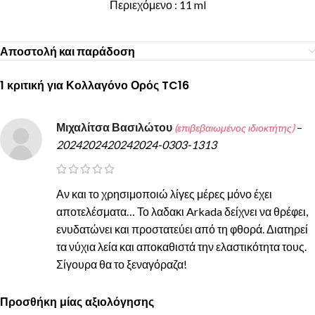
Περιεχόμενο : 11 ml
Αποστολή και παράδοση
1 κριτική για
Κολλαγόνο Ορός TC16
Μιχαλίτσα Βασιλώτου
–
(επιβεβαιωμένος ιδιοκτήτης)
2024202420242024-0303-1313
Αν και το χρησιμοποιώ λίγες μέρες μόνο έχει
αποτελέσματα… Το λαδακι Arkada δείχνει να θρέφει,
ενυδατώνει και προστατεύει από τη φθορά. Διατηρεί
τα νύχια λεία και αποκαθιστά την ελαστικότητα τους.
Σίγουρα θα το ξεναγόραζα!
Προσθήκη μίας αξιολόγησης