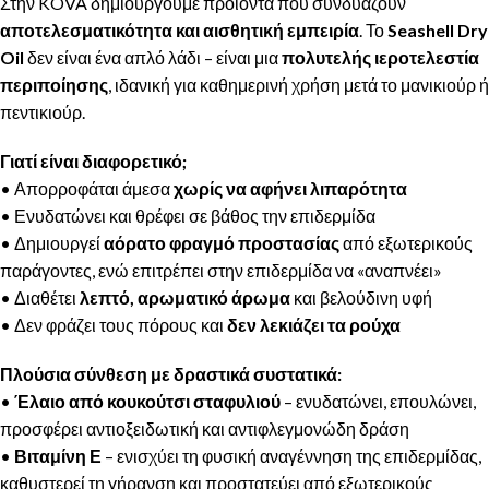
Στην KOVA δημιουργούμε προϊόντα που συνδυάζουν
αποτελεσματικότητα και αισθητική εμπειρία
. Το
Seashell Dry
Oil
δεν είναι ένα απλό λάδι – είναι μια
πολυτελής ιεροτελεστία
περιποίησης
, ιδανική για καθημερινή χρήση μετά το μανικιούρ ή
πεντικιούρ.
Γιατί είναι διαφορετικό;
• Απορροφάται άμεσα
χωρίς να αφήνει λιπαρότητα
• Ενυδατώνει και θρέφει σε βάθος την επιδερμίδα
• Δημιουργεί
αόρατο φραγμό προστασίας
από εξωτερικούς
παράγοντες, ενώ επιτρέπει στην επιδερμίδα να «αναπνέει»
• Διαθέτει
λεπτό, αρωματικό άρωμα
και βελούδινη υφή
• Δεν φράζει τους πόρους και
δεν λεκιάζει τα ρούχα
Πλούσια σύνθεση με δραστικά συστατικά:
•
Έλαιο από κουκούτσι σταφυλιού
– ενυδατώνει, επουλώνει,
προσφέρει αντιοξειδωτική και αντιφλεγμονώδη δράση
•
Βιταμίνη Ε
– ενισχύει τη φυσική αναγέννηση της επιδερμίδας,
καθυστερεί τη γήρανση και προστατεύει από εξωτερικούς