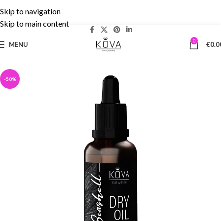
Skip to navigation
Δωρεάν Μεταφορικά άνω των 50€ | 5% cashback!
Skip to main content
0
MENU
€
0.0
-50%