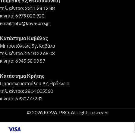
Τσιμισκή 92, Θεσσαλονίκη
τηλ. κέντρο:
2311 28 12 88
κινητό:
6979 820 920
email:
info@kova-pro.gr
Κατάστημα Καβάλας
Μητροπόλεως 5γ, Καβάλα
τηλ. κέντρο: 2510 22 68 08
κινητό: 6945 58 09 57
Κατάστημα Κρήτης
Παρασκευοπούλου 97, Ηράκλειο
τηλ. κέντρο: 2814 005560
κινητό: 6930777232
© 2026
KOVA-PRO
. All rights reserved