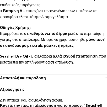
επιθετικούς παράγοντες
•
Βιταμίνη Α
– επιταχύνει την ανανέωση των κυττάρων και
προσφέρει ελαστικότητα & σφριγηλότητα
Οδηγίες Χρήσης:
Εφαρμόστε το
σε καθαρό, νωπό δέρμα
μετά από περιποίηση,
για μέγιστο αποτέλεσμα. Μπορεί να χρησιμοποιηθεί
μόνο του ή
σε συνδυασμό με scrub, μάσκες ή κρέμες.
Seashell Dry Oil
– μια
ελαφριά αλλά ισχυρή περιποίηση
, που
μετατρέπει την απλή φροντίδα σε απόλαυση.
Αποστολή και παράδοση
Αξιολογήσεις
Δεν υπάρχει καμία αξιολόγηση ακόμη.
Κάνετε την πρώτη αξιολόγηση για το προϊόν: “Seashell