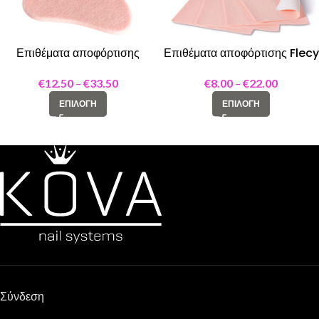
Επιθέματα αποφόρτισης
Επιθέματα αποφόρτισης Flecy
Adhesive felt pad kidney
web pink 2,6mm
shape M
€
12.50
–
€
33.50
€
8.00
–
€
22.00
ΕΠΙΛΟΓΉ
ΕΠΙΛΟΓΉ
Σύνδεση