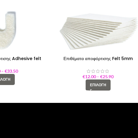
τισης Adhesive felt
Επιθέματα αποφόρτισης Felt 5mm
rseshoe S
0
–
€
33.50
€
12.00
–
€
25.90
ΙΛΟΓΉ
ΕΠΙΛΟΓΉ