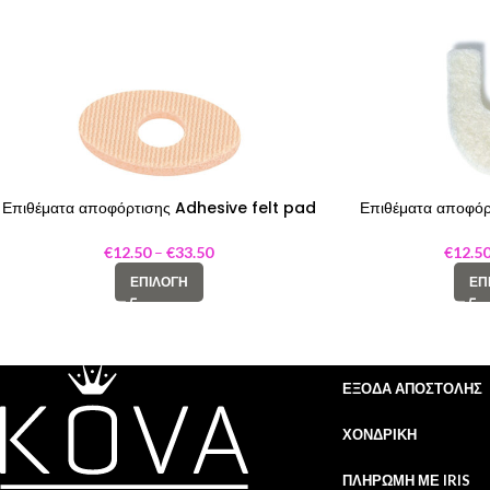
Επιθέματα αποφόρτισης Adhesive felt pad
Επιθέματα αποφόρ
oval
pads ho
€
12.50
–
€
33.50
€
12.5
ΕΠΙΛΟΓΉ
ΕΠ
ΈΞΟΔΑ ΑΠΟΣΤΟΛΉΣ
ΧΟΝΔΡΙΚΉ
ΠΛΗΡΩΜΉ ΜΕ IRIS