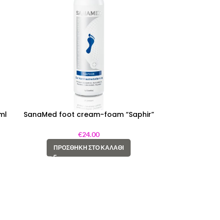
ml
SanaMed foot cream-foam “Saphir”
150 ML
€
24.00
ΠΡΟΣΘΉΚΗ ΣΤΟ ΚΑΛΆΘΙ