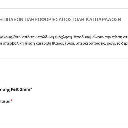
ΕΠΙΠΛΈΟΝ ΠΛΗΡΟΦΟΡΊΕΣ
ΑΠΟΣΤΟΛΉ ΚΑΙ ΠΑΡΆΔΟΣΗ
ακουφίζουν από την επώδυνη ενόχληση. Αποδυναμώνουν την πίεση στις
 υπερβολική πίεση και τριβή (Κάλοι, τύλοι, υπερκεράτωσεις, ρωγμές δέρ
ρτισης Felt 2mm”
*
ται με