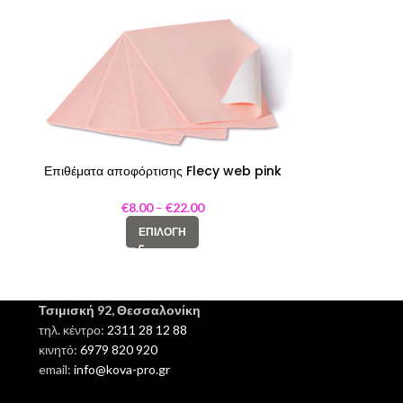
Επιθέματα αποφόρτισης Flecy web pink
2,6mm
€
8.00
–
€
22.00
ΕΠΙΛΟΓΉ
Τσιμισκή 92, Θεσσαλονίκη
τηλ. κέντρο:
2311 28 12 88
κινητό:
6979 820 920
email:
info@kova-pro.gr