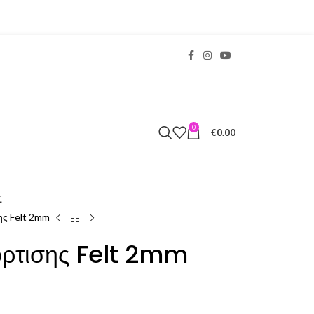
0
€
0.00
Σ
ς Felt 2mm
ρτισης Felt 2mm