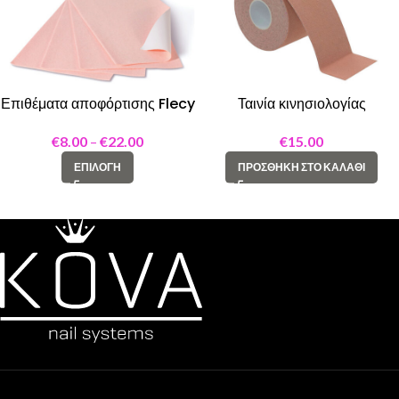
Επιθέματα αποφόρτισης Flecy
Ταινία κινησιολογίας
web pink 2,6mm
€
15.00
€
8.00
–
€
22.00
ΠΡΟΣΘΉΚΗ ΣΤΟ ΚΑΛΆΘΙ
ΕΠΙΛΟΓΉ