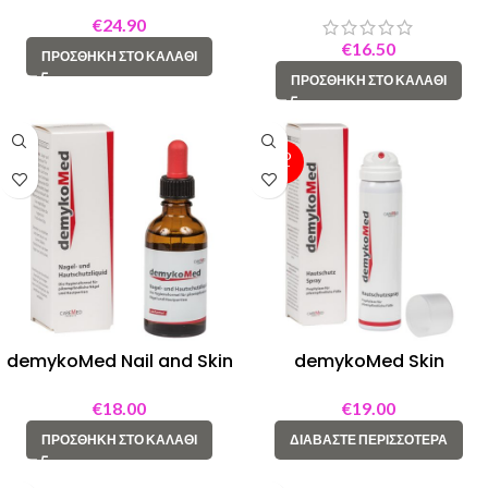
ml
cream 20 ml
€
24.90
€
16.50
ΠΡΟΣΘΉΚΗ ΣΤΟ ΚΑΛΆΘΙ
ΠΡΟΣΘΉΚΗ ΣΤΟ ΚΑΛΆΘΙ
SOLD
OUT
demykoMed Nail and Skin
demykoMed Skin
liquid 50 ml
Protection spray 75ml
€
18.00
€
19.00
ΠΡΟΣΘΉΚΗ ΣΤΟ ΚΑΛΆΘΙ
ΔΙΑΒΆΣΤΕ ΠΕΡΙΣΣΌΤΕΡΑ