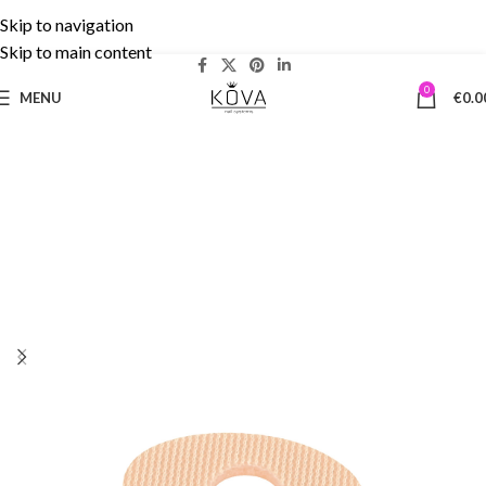
Skip to navigation
Δωρεάν Μεταφορικά άνω των 50€ | 5% cashback!
Skip to main content
0
MENU
€
0.0