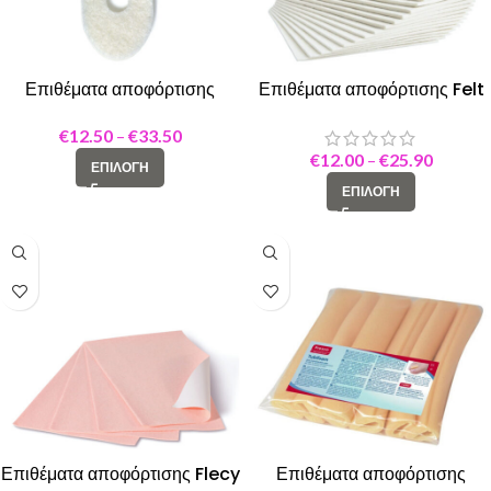
Επιθέματα αποφόρτισης
Επιθέματα αποφόρτισης Felt
Adhesive felt pads
5mm
horseshoe S
€
12.50
–
€
33.50
€
12.00
–
€
25.90
ΕΠΙΛΟΓΉ
ΕΠΙΛΟΓΉ
Επιθέματα αποφόρτισης Flecy
Επιθέματα αποφόρτισης