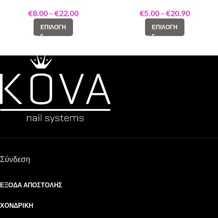
web pink 2,6mm
Tubifoam
€
8.00
–
€
22.00
€
5.00
–
€
20.90
ΕΠΙΛΟΓΉ
ΕΠΙΛΟΓΉ
Σύνδεση
ΈΞΟΔΑ ΑΠΟΣΤΟΛΉΣ
ΧΟΝΔΡΙΚΉ