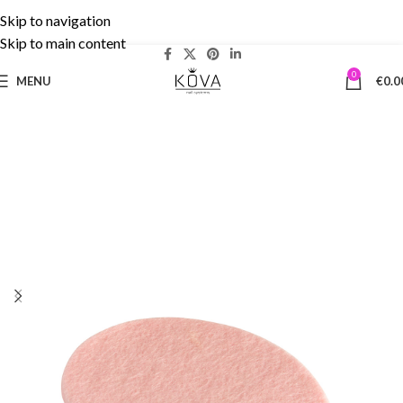
Skip to navigation
Δωρεάν Μεταφορικά άνω των 50€ | 5% cashback!
Skip to main content
0
MENU
€
0.0