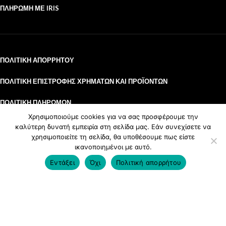
ΠΛΗΡΩΜΉ ΜΕ IRIS
ΠΟΛΙΤΙΚΉ ΑΠΟΡΡΉΤΟΥ
ΠΟΛΙΤΙΚΉ ΕΠΙΣΤΡΟΦΉΣ ΧΡΗΜΆΤΩΝ ΚΑΙ ΠΡΟΪΌΝΤΩΝ
ΠΟΛΙΤΙΚΉ ΠΛΗΡΩΜΏΝ
Χρησιμοποιούμε cookies για να σας προσφέρουμε την
ΌΡΟΙ ΧΡΉΣΗΣ
καλύτερη δυνατή εμπειρία στη σελίδα μας. Εάν συνεχίσετε να
χρησιμοποιείτε τη σελίδα, θα υποθέσουμε πως είστε
ΌΡΟΙ ΧΡΉΣΗΣ KOVA LOYALTY CLUB
ικανοποιημένοι με αυτό.
€
12.50
Επιθέματα αποφόρτισης
SELECT
0
Adhesive felt pad kidney
–
Εντάξει
Όχι
Πολιτική απορρήτου
OPTIONS
shape L
Shop
Wishlist
Cart
Login
€
33.50
Τσιμισκή 92, Θεσσαλονίκη
τηλ. κέντρο:
2311 28 12 88
κινητό:
6979 820 920
email:
info@kova-pro.gr