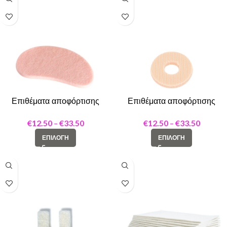
Επιθέματα αποφόρτισης
Επιθέματα αποφόρτισης
Adhesive felt pad kidney
Adhesive felt pad round
shape M
€
12.50
–
€
33.50
€
12.50
–
€
33.50
ΕΠΙΛΟΓΉ
ΕΠΙΛΟΓΉ