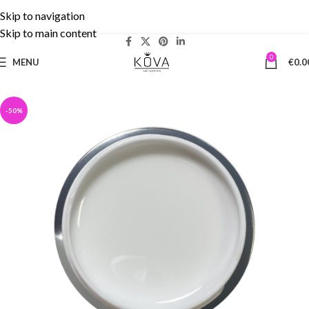
Skip to navigation
Δωρεάν Μεταφορικά άνω των 50€ | 5% cashback!
Skip to main content
0
MENU
€
0.0
-50%